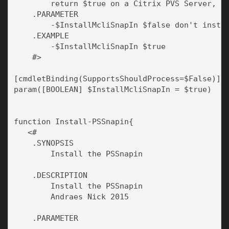
        return $true on a Citrix PVS Server, if
    .PARAMETER 

        -$InstallMcliSnapIn $false don't instal
    .EXAMPLE

        -$InstallMcliSnapIn $true

    #>

[cmdletBinding(SupportsShouldProcess=$False)]

param([BOOLEAN] $InstallMcliSnapIn = $true)

function Install-PSSnapin{

   <#

    .SYNOPSIS

        Install the PSSnapin

    .DESCRIPTION

        Install the PSSnapin

        Andraes Nick 2015

    .PARAMETER 
