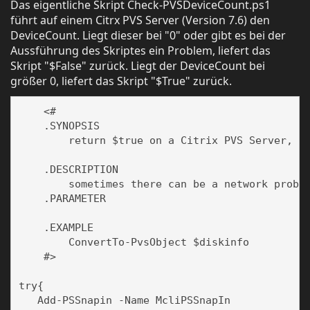
Das eigentliche Skript Check-PVSDeviceCount.ps1
führt auf einem Citrx PVS Server (Version 7.6) den
DeviceCount. Liegt dieser bei "0" oder gibt es bei der
Aussführung des Skriptes ein Problem, liefert das
Skript "$False" zurück. Liegt der DeviceCount bei
größer 0, liefert das Skript "$True" zurück.
    <#

    .SYNOPSIS

        return $true on a Citrix PVS Server, if
    .DESCRIPTION

        sometimes there can be a network proble
    .PARAMETER 

    .EXAMPLE

        ConvertTo-PvsObject $diskinfo

    #>

try{

   Add-PSSnapin -Name McliPSSnapIn
