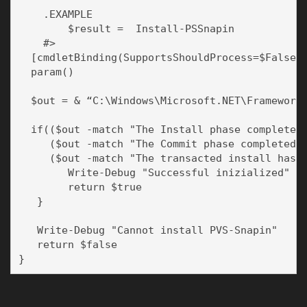
    .EXAMPLE

        $result =  Install-PSSnapin

    #>

  [cmdletBinding(SupportsShouldProcess=$False)]
  param()

  $out = & “C:\Windows\Microsoft.NET\Framework6
  if(($out -match "The Install phase completed 
     ($out -match "The Commit phase completed s
     ($out -match "The transacted install has c
        Write-Debug "Successful inizialized"

        return $true

   }

   Write-Debug "Cannot install PVS-Snapin"

   return $false
