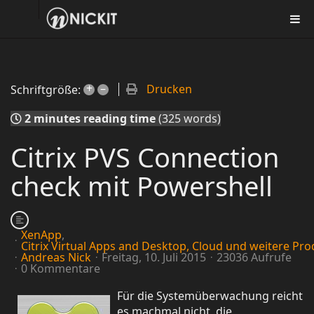
+
–
Drucken
Schriftgröße:
2 minutes reading time
(325 words)
Citrix PVS Connection
check mit Powershell
XenApp
Citrix Virtual Apps and Desktop, Cloud und weitere Pr
Andreas Nick
Freitag, 10. Juli 2015
23036 Aufrufe
0 Kommentare
Für die Systemüberwachung reicht
es machmal nicht, die