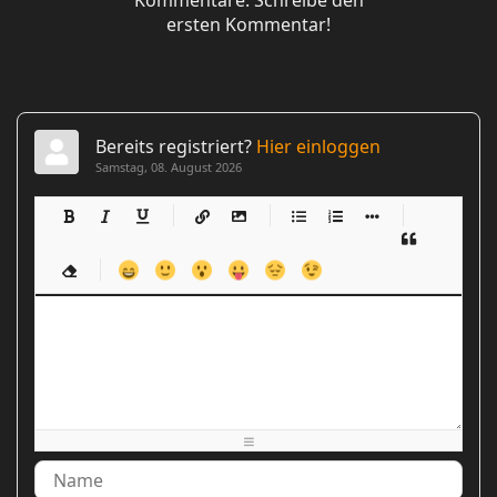
Kommentare. Schreibe den
ersten Kommentar!
Bereits registriert?
Hier einloggen
Samstag, 08. August 2026
-
-
-
-
-
-
-
-
-
-
-
-
-
-
-
-
-
-
-
-
-
-
-
-
-
-
-
-
-
-
-
-
-
-
-
-
-
-
-
-
-
-
-
-
-
-
-
-
-
-
-
-
-
-
-
-
-
-
-
-