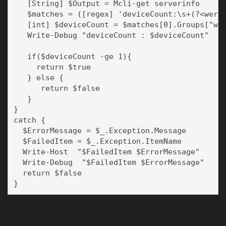
   [String] $Output = Mcli-get serverinfo

   $matches = ([regex] 'deviceCount:\s+(?<wert>
   [int] $deviceCount = $matches[0].Groups["wer
   Write-Debug "deviceCount : $deviceCount"

   if($deviceCount -ge 1){

     return $true

   } else {

      return $false

   }

}

catch {

  $ErrorMessage = $_.Exception.Message

  $FailedItem = $_.Exception.ItemName

  Write-Host  "$FailedItem $ErrorMessage"

  Write-Debug  "$FailedItem $ErrorMessage"

  return $false
