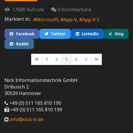
17680 Aufrufe
0 Kommentare
Markiert in:
Microsoft
App-V
App-V 5
Facebook
Twitter
LinkedIn
Xing
Reddit
4
5
6
First Page
Previous Page
Next Page
Last Page
Nick Informationstechnik GmbH
Dribusch 2
30539 Hannover
+49 (0) 511 165 810 190
+49 (0) 511 165 810 199
info
nick-it.de