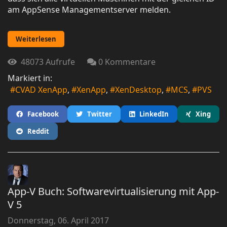
am AppSense Managementserver melden.
Weiterlesen
48073 Aufrufe
0 Kommentare
Markiert in:
CVAD XenApp
XenApp
XenDesktop
MCS
PVS
Facebook
Twitter
LinkedIn
Xing
Reddit
App-V Buch: Softwarevirtualisierung mit App-
V 5
Donnerstag, 06. April 2017