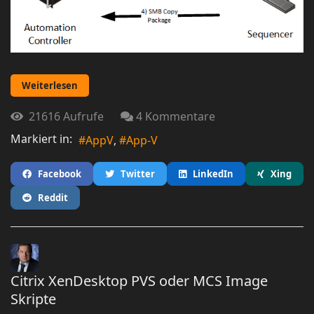
Weiterlesen
21616 Aufrufe
4 Kommentare
Markiert in:
AppV
App-V
Facebook
Twitter
LinkedIn
Xing
Reddit
Citrix XenDesktop PVS oder MCS Image
Skripte