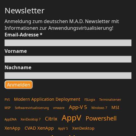
Newsletter
Anmeldung zum deutschen M.A.D. Newsletter mit
Informationen zur Anwendungsvirtualisierung!
Email-Adresse
*
Vorname
Nachname
Modern Application Deployment
PVS
FSLogix
Terminalserver
App-V 5
MSI
MSP
Softwarevirtualisierung
vmware
Windows 7
AppV
Powershell
Citrix
AppDNA
XenDesktop 7
CVAD XenApp
XenApp
XenDesktop
AppV 5