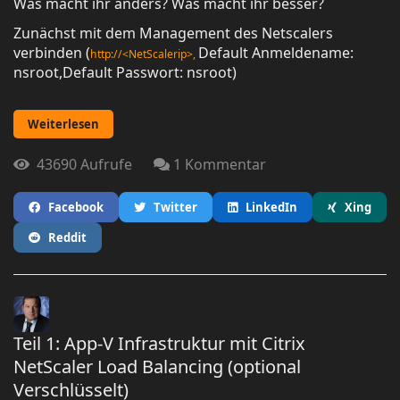
Was macht ihr anders? Was macht ihr besser?
Zunächst mit dem Management des Netscalers
verbinden (
Default Anmeldename:
http://<NetScalerip>,
nsroot,Default Passwort: nsroot)
Weiterlesen
43690 Aufrufe
1 Kommentar
Facebook
Twitter
LinkedIn
Xing
Reddit
Teil 1: App-V Infrastruktur mit Citrix
NetScaler Load Balancing (optional
Verschlüsselt)