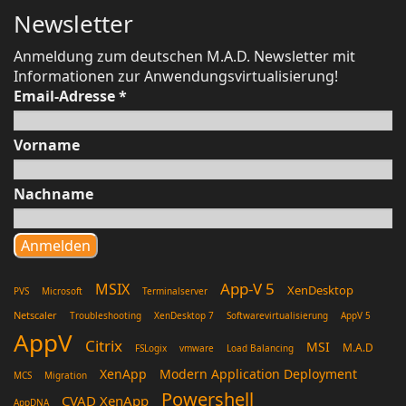
Newsletter
Anmeldung zum deutschen M.A.D. Newsletter mit
Informationen zur Anwendungsvirtualisierung!
Email-Adresse
*
Vorname
Nachname
App-V 5
MSIX
XenDesktop
PVS
Microsoft
Terminalserver
Netscaler
Troubleshooting
XenDesktop 7
Softwarevirtualisierung
AppV 5
AppV
Citrix
MSI
M.A.D
FSLogix
vmware
Load Balancing
XenApp
Modern Application Deployment
MCS
Migration
Powershell
CVAD XenApp
AppDNA