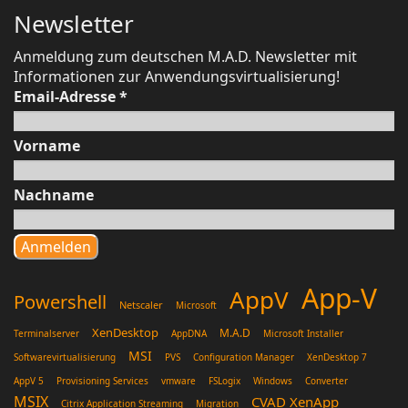
Newsletter
Anmeldung zum deutschen M.A.D. Newsletter mit
Informationen zur Anwendungsvirtualisierung!
Email-Adresse
*
Vorname
Nachname
App-V
AppV
Powershell
Netscaler
Microsoft
XenDesktop
M.A.D
Terminalserver
AppDNA
Microsoft Installer
MSI
Softwarevirtualisierung
PVS
Configuration Manager
XenDesktop 7
AppV 5
Provisioning Services
vmware
FSLogix
Windows
Converter
MSIX
CVAD XenApp
Citrix Application Streaming
Migration