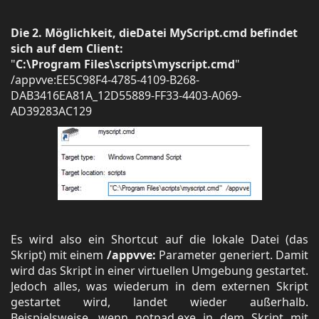
Die 2. Möglichkeit, dieDatei MyScript.cmd befindet
sich auf dem Client:
"
C:\Program Files\scripts\myscript.cmd
"
/appvve:EE5C98F4-4785-4109-B268-
DAB3416EA81A_12D55889-FF33-4403-A069-
AD39283AC129
Es wird also ein Shortcut auf die lokale Datei (das
Skript) mit einem
/appvve:
Parameter generiert. Damit
wird das Skript in einer virtuellen Umgebung gestartet.
Jedoch alles, was wiederum in dem externen Skript
gestartet wird, landet wieder außerhalb.
Beispielsweise, wenn notpad.exe in dem Skript mit