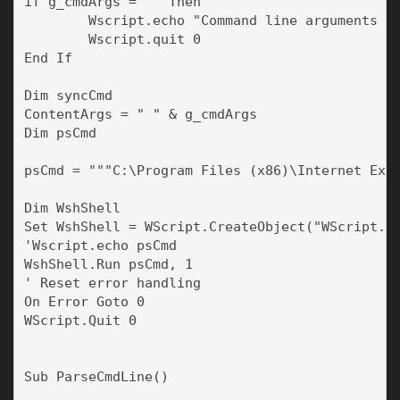
if g_cmdArgs = "" Then

	Wscript.echo "Command line arguments are required."

	Wscript.quit 0

End If	

Dim syncCmd

ContentArgs = " " & g_cmdArgs

Dim psCmd

psCmd = """C:\Program Files (x86)\Internet Expl
Dim WshShell

Set WshShell = WScript.CreateObject("WScript.Sh
'Wscript.echo psCmd

WshShell.Run psCmd, 1

' Reset error handling

On Error Goto 0

WScript.Quit 0

Sub ParseCmdLine()
