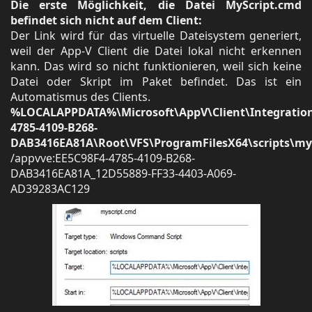
Die erste Möglichkeit, die Datei MyScript.cmd
befindet sich nicht auf dem Client:
Der Link wird für das virtuelle Dateisystem generiert,
weil der App-V Client die Datei lokal nicht erkennen
kann. Das wird so nicht funktionieren, weil sich keine
Datei oder Skript im Paket befindet. Das ist ein
Automatismus des Clients.
%LOCALAPPDATA%\Microsoft\AppV\Client\Integration
4785-4109-B268-
DAB3416EA81A\Root\VFS\ProgramFilesX64\scripts\my
/appvve:EE5C98F4-4785-4109-B268-
DAB3416EA81A_12D55889-FF33-4403-A069-
AD39283AC129