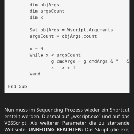
	dim objArgs

	dim argsCount

	dim x

	Set objArgs = Wscript.Arguments

	argsCount = objArgs.count

	x = 0

	While x < argsCount

		g_cmdArgs = g_cmdArgs & " " & objArgs(x) 

		x = x + 1

	Wend

Nun muss im Sequencing Prozess wieder ein Shortcut
erstellt werden. Diesmal auf „wscript.exe“ und auf das
VBSScript. Als weiterer Parameter die zu startende
Webseite.
UNBEDING BEACHTEN:
Das Skript (die exe,