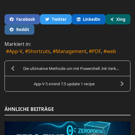
Facebook
Twitter
LinkedIn
Xing
Reddit
Markiert in:
App-V
Shortcuts
Management
PDF
web
Die ultimative Methode um mit Powershell .lnk Verk...
App-V 5 xmind 7.5 update 1 recipe
ÄHNLICHE BEITRÄGE