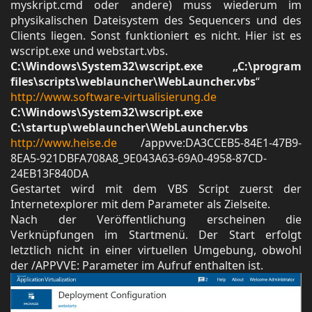
myskript.cmd oder andere) muss wiederum im
physikalischen Dateisystem des Sequencers und des
Clients liegen. Sonst funktioniert es nicht. Hier ist es
wscript.exe und webstart.vbs.
C:\Windows\System32\wscript.exe „C:\program
files\scripts\weblauncher\WebLauncher.vbs
“
http://www.software-virtualisierung.de
C:\Windows\System32\wscript.exe
C:\startup\weblauncher\WebLauncher.vbs
http://www.heise.de
/appvve:DA3CCEB5-84E1-47B9-
8EA5-921DBFA708A8_9E043A63-69A0-4958-87CD-
24EB13F840DA
Gestartet wird mit dem VBS Script zuerst der
Internetexplorer mit dem Parameter als Zielseite.
Nach der Veröffentlichung erscheinen die
Verknüpfungen im Startmenü. Der Start erfolgt
letztlich nicht in einer virtuellen Umgebung, obwohl
der /APPVVE: Parameter im Aufruf enthalten ist.