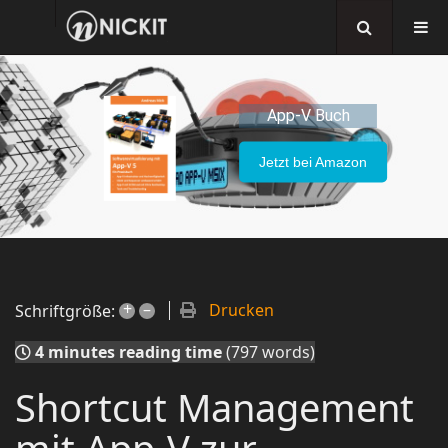
App-V Buch
Jetzt bei Amazon
+
–
Drucken
Schriftgröße:
4 minutes reading time
(797 words)
Shortcut Management