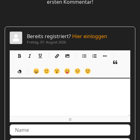
ersten Kommentar!
Bereits registriert?
Hier einloggen
Freitag, 07. August 2026
-
-
-
-
-
-
-
-
-
-
-
-
-
-
-
-
-
-
-
-
-
-
-
-
-
-
-
-
-
-
-
-
-
-
-
-
-
-
-
-
-
-
-
-
-
-
-
-
-
-
-
-
-
-
-
-
-
-
-
-