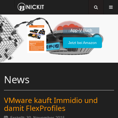
App-V Buch
Jetzt bei Amazon
News
VMware kauft Immidio und
damit FlexProfiles
Erstellt: 30. November 2015