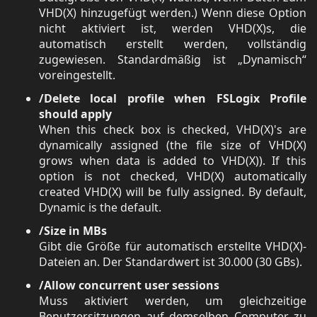
VHD(X) hinzugefügt werden.) Wenn diese Option
nicht aktiviert ist, werden VHD(X)s, die
automatisch erstellt werden, vollständig
zugewiesen. Standardmäßig ist „Dynamisch“
voreingestellt.
/Delete local profile when FSLogix Profile
should apply
When this check box is checked, VHD(X)'s are
dynamically assigned (the file size of VHD(X)
grows when data is added to VHD(X)). If this
option is not checked, VHD(X) automatically
created VHD(X) will be fully assigned. By default,
Dynamic is the default.
/Size in MBs
Gibt die Größe für automatisch erstellte VHD(X)-
Dateien an. Der Standardwert ist 30.000 (30 GBs).
/Allow concurrent user sessions
Muss aktiviert werden, um gleichzeitige
Benutzersitzungen auf demselben Computer zu