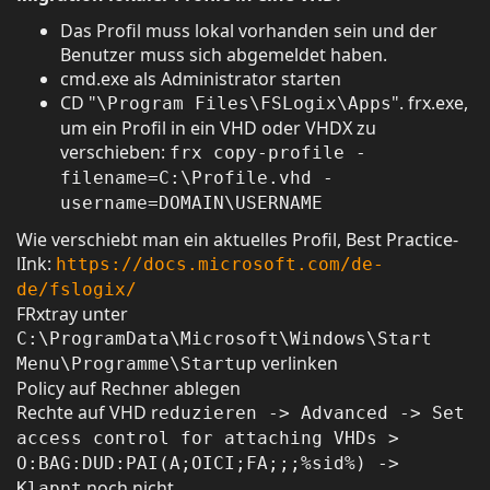
Das Profil muss lokal vorhanden sein und der
Benutzer muss sich abgemeldet haben.
cmd.exe als Administrator starten
CD "
". frx.exe,
\Program Files\FSLogix\Apps
um ein Profil in ein VHD oder VHDX zu
verschieben:
frx copy-profile -
filename=C:\Profile.vhd -
username=DOMAIN\USERNAME
Wie verschiebt man ein aktuelles Profil, Best Practice-
lInk:
https://docs.microsoft.com/de-
de/fslogix/
FRxtray unter
C:\ProgramData\Microsoft\Windows\Start
verlinken
Menu\Programme\Startup
Policy auf Rechner ablegen
Rechte auf VHD r
eduzieren -> Advanced -> Set
access control for attaching VHDs >
O:BAG:DUD:PAI(A;OICI;FA;;;%sid%) ->
noch nicht
Klappt