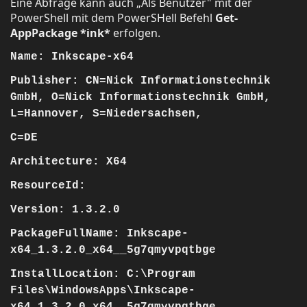
Eine Abfrage kann auch „Als Benutzer" mit der
PowerShell mit dem PowerSHell Befehl
Get-
AppPackage *ink*
erfolgen.
Name: Inkscape-x64
Publisher: CN=Nick Informationstechnik
GmbH, O=Nick Informationstechnik GmbH,
L=Hannover, S=Niedersachsen,
C=DE
Architecture: X64
ResourceId:
Version: 1.3.2.0
PackageFullName: Inkscape-
x64_1.3.2.0_x64__5g7qmyvpqtbge
InstallLocation: C:\Program
Files\WindowsApps\Inkscape-
x64_1.3.2.0_x64__5g7qmyvpqtbge