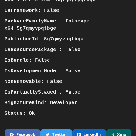
IsFramework: False
PackageFamilyName : Inkscape-
x64_5g7qmyvpqtbge
PublisherId: 5g7qmyvpqtbge
IsResourcePackage : False
IsBundle: False
IsDevelopmentMode : False
NonRemovable: False
IsPartiallyStaged : False
SignatureKind: Developer
Status: Ok
Facebook
Twitter
LinkedIn
Xing