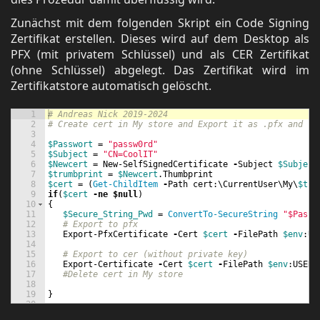
Zunächst mit dem folgenden Skript ein Code Signing
Zertifikat erstellen. Dieses wird auf dem Desktop als
PFX (mit privatem Schlüssel) und als CER Zertifikat
(ohne Schlüssel) abgelegt. Das Zertifikat wird im
Zertifikatstore automatisch gelöscht.
1
# Andreas Nick 2019-2024
2
# Create cert in My store and Export it as .pfx and fi
3
4
$Passwort
=
"passw0rd"
5
$Subject
=
"CN=CoolIT"
6
$Newcert
=
New-SelfSignedCertificate
-
Subject
$Subject
7
$trumbprint
=
$Newcert
.
Thumbprint
8
$cert
=
 (
Get-ChildItem
-
Path
cert
:\
CurrentUser
\
My
\
$tru
9
if
(
$cert
-ne
$null
) 
10
{
11
$Secure_String_Pwd
=
ConvertTo-SecureString
"$Passw
12
# Export to pfx
13
Export-PfxCertificate
-
Cert
$cert
-
FilePath
$env
:
US
14
15
# Export to cer (without private key)
16
Export-Certificate
-
Cert
$cert
-
FilePath
$env
:
USERP
17
#Delete cert in My store
18
19
} 
20