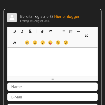
Bereits registriert?
Hier einloggen
Freitag, 07. August 2026
-
-
-
-
-
-
-
-
-
-
-
-
-
-
-
-
-
-
-
-
-
-
-
-
-
-
-
-
-
-
-
-
-
-
-
-
-
-
-
-
-
-
-
-
-
-
-
-
-
-
-
-
-
-
-
-
-
-
-
-