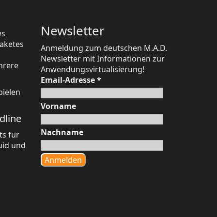
Newsletter
ws
Paketes
Anmeldung zum deutschen M.A.D.
Newsletter mit Informationen zur
hrere
Anwendungsvirtualisierung!
Email-Adresse
*
pielen
Vorname
dline
Nachname
ts für
uid und