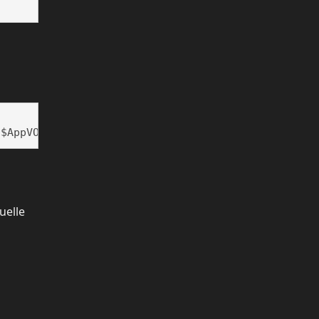
 $AppVObj
uelle