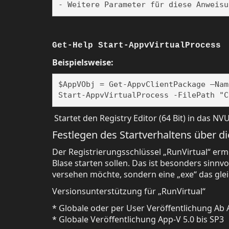
- Weitere Parameter für diese Anweisu
Get-Help Start-AppvVirtualProcess
Beispielsweise:
$AppVObj = Get-AppvClientPackage –Name
Start-AppvVirtualProcess -FilePath "C
Startet den Registry Editor (64 Bit) in das NV
Festlegen des Startverhaltens über di
Der Registrierungsschlüssel „RunVirtual“ ermö
Blase starten sollen. Das ist besonders sin
versehen möchte, sondern eine „exe“ das glei
Versionsunterstützung für „RunVirtual“
* Globale oder per User Veröffentlichung Ab 
* Globale Veröffentlichung App-V 5.0 bis SP3