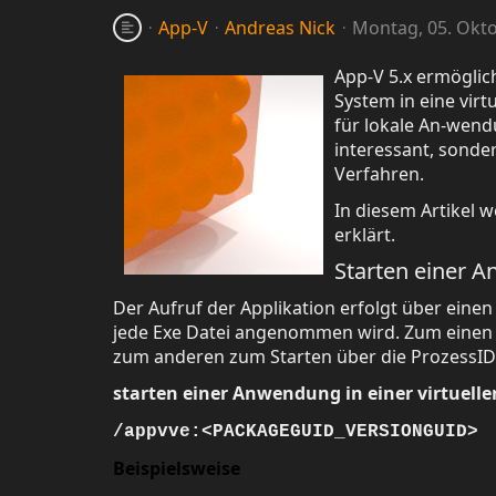
App-V
Andreas Nick
Montag, 05. Okt
App-V 5.x ermöglic
System in eine virt
für lokale An-wend
interessant, sonde
Verfahren.
In diesem Artikel 
erklärt.
Starten einer A
Der Aufruf der Applikation erfolgt über einen
jede Exe Datei angenommen wird. Zum einen i
zum anderen zum Starten über die ProzessID
starten einer Anwendung in einer virtuelle
/appvve:<PACKAGEGUID_VERSIONGUID>
Beispielsweise