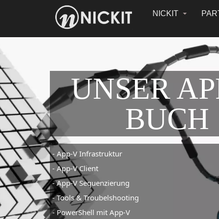
NICKIT
PAR
UNSER AP
BUCH
- App-V Infrastruktur
- App-V Client
- App-V Sequenzierung
- Tools & Troubelshooting
- PowerShell mit App-V