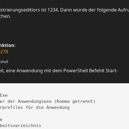
strierungseditiors ist 1234. Dann würde der folgende Aufr
ichen.
nktion
:
8278
shell
keit, eine Anwendung mit dem PowerShell Befehlt Start-
xe

er der Anwendungsexe (Komma getrennt)

rprofiles für die Anwendung



beitsverzeichnis
