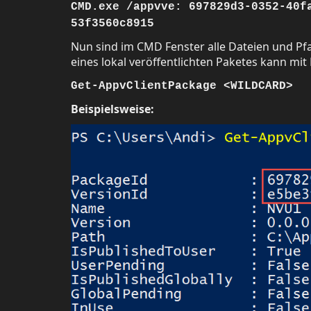
CMD.exe /appvve: 697829d3-0352-40f
53f3560c8915
Nun sind im CMD Fenster alle Dateien und P
eines lokal veröffentlichten Paketes kann mit
Get-AppvClientPackage <WILDCARD>
Beispielsweise: