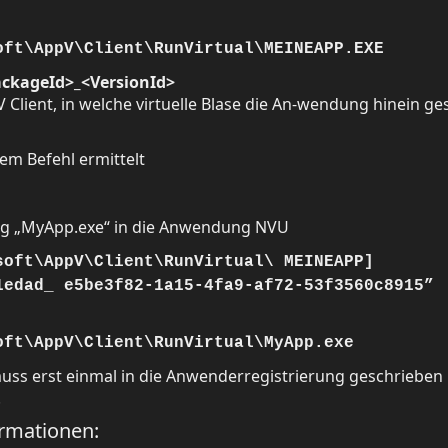
oft\AppV\Client\RunVirtual\MEINEAPP.EXE
ckageId>_<VersionId>
Client, in welche virtuelle Blase die An-wendung hinein ge
m Befehl ermittelt
ung „MyApp.exe“ in die Anwendung NVU
soft\AppV\Client\RunVirtual\ MEINEAPP]
1edad_ e5be3f82-1a15-4fa9-af72-53f3560c8915”
oft\AppV\Client\RunVirtual\MyApp.exe
 muss erst einmal in die Anwenderregistrierung geschrieben
.
ormationen: