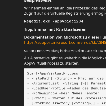
Beispielsweise:
Wir nehmen einmal an, die Prozessid des Regi
Zugriff auf die virtuelle Registrierung ermögl
Regedit.exe /appvpid:1234
Tipp: Einmal mit F5 aktualisieren
Dokumentation von Microsoft zu dieser Fu
https://support.microsoft.com/en-us/kb/284
Starten einer Anwendung in einer virtuellen Blase mit Power
Als Alternative gibt es weiterhin die Möglich
AppvVirtualProcess zu starten.
Start-AppvVirtualProcess

- -FilePath] <String> – Pfad auf die E
- -ArgumentList [<String[]>]] Paramet
- -LoadUserProfile –laden des Benutze
- -NoNewWindow –kein Neues Fenster

- [-Wait] – Warten auf des Prozessende
- [-WorkingDirectory [<String>]] – Ar