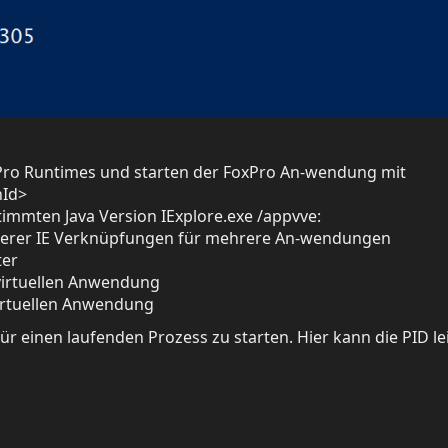
x Pro Runtimes und starten der FoxPro An-wendung mit
nId>
stimmten Java Version IExplore.exe /appvve:
rerer IE Verknüpfungen für mehrere An-wendungen
ter
r virtuellen Anwendung
 virtuellen Anwendung
für einen laufenden Prozess zu starten. Hier kann die PID le