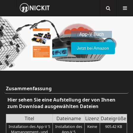
App-V Buch
Jetzt bei Amazon
Zusammenfassung
Hier sehen Sie eine Aufstellung der von Ihnen
zum Download ausgewählten Dateien
Titel
Dateiname
Lizenz
Dateigröße
Installation des App-V 5
Installation des
Keine
905.42 KB
Mamangement- und
App-V 5